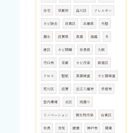
住宅
京都府
品川区
アレルギー
カビ除去
目黒区
兵庫県
外壁
漏水
滋賀県
真菌
結露
冬
港区
カビ問題
奈良県
大阪
守口市
京都
カビ汚染
新宿区
クロス
壁紙
真菌検査
カビ菌検査
荒川区
滋賀
近江八幡市
彦根市
室内環境
北区
雨漏り
リノベーション
微生物汚染
台東区
奈良
空気
健康
神戸市
関東