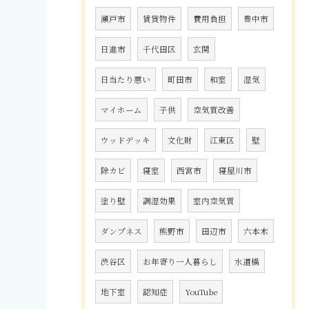
瀬戸市
賃貸物件
費用負担
豊中市
日進市
千代田区
玄関
日当たり悪い
町田市
和室
湿気
マイホーム
子供
空気質改善
ウッドデッキ
文化財
江東区
壁
除カビ
寝室
西宮市
寝屋川市
塗り壁
調湿効果
室内空気質
ダンプネス
熊野市
田辺市
六本木
渋谷区
お年寄り一人暮らし
水道橋
地下室
認知症
YouTube