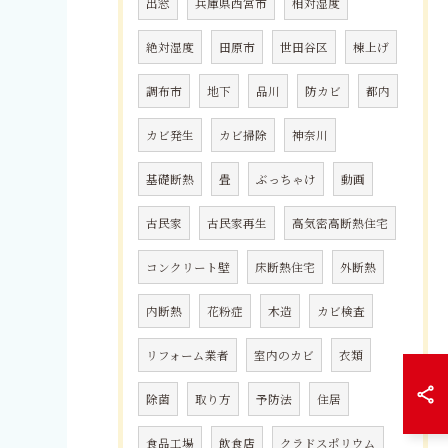
出窓
兵庫県西宮市
相対湿度
絶対湿度
田原市
世田谷区
棟上げ
調布市
地下
品川
防カビ
都内
カビ発生
カビ掃除
神奈川
基礎断熱
畳
ぶっちゃけ
動画
古民家
古民家再生
高気密高断熱住宅
コンクリート壁
床断熱住宅
外断熱
内断熱
花粉症
木造
カビ検査
リフォーム業者
室内のカビ
衣類
除菌
取り方
予防法
住居
食品工場
飲食店
クラドスポリウム