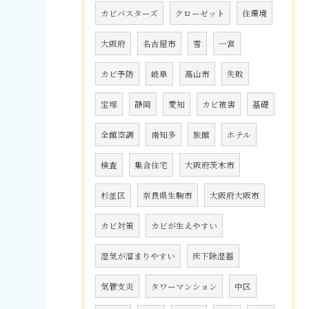
カビバスターズ
クローゼット
住環境
大阪府
名古屋市
雪
一宮
カビ予防
岐阜
高山市
失敗
宝塚
静岡
愛知
カビ被害
基礎
全館空調
南知多
旅館
ホテル
検査
集合住宅
大阪府茨木市
杉並区
奈良県生駒市
大阪府大阪市
カビ対策
カビが生えやすい
湿気が溜まりやすい
床下除湿器
気管支炎
タワーマンション
中区