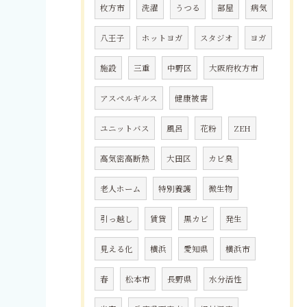
枚方市
洗濯
うつる
部屋
病気
八王子
ホットヨガ
スタジオ
ヨガ
施設
三重
中野区
大阪府枚方市
アスペルギルス
健康被害
ユニットバス
風呂
花粉
ZEH
高気密高断熱
大田区
カビ臭
老人ホーム
特別養護
微生物
引っ越し
賃貸
黒カビ
発生
見える化
横浜
愛知県
横浜市
春
松本市
長野県
水分活性