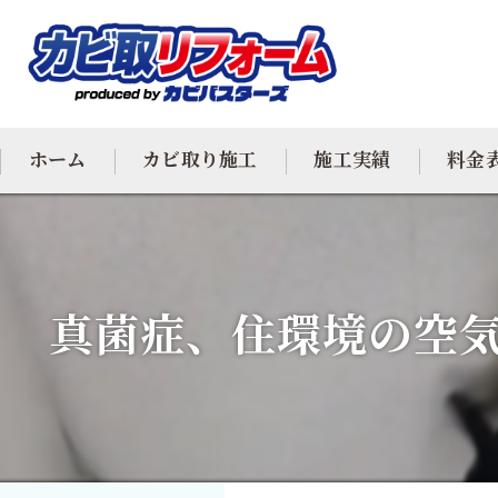
ホーム
カビ取り施工
施工実績
料金
カビ専門
カビ除去
真菌症、住環境の空気
防カビ