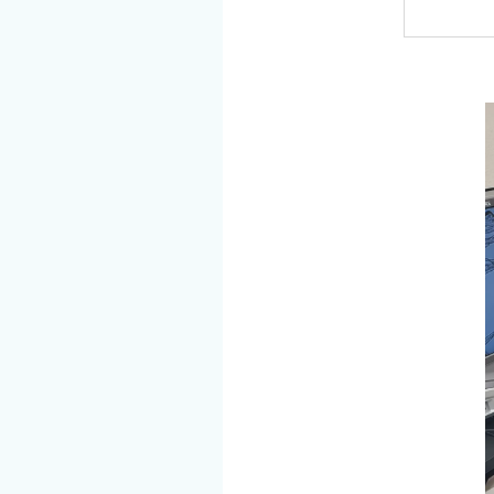
空
湿
カ
室
真
専
成
空
真