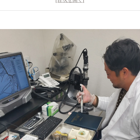
気質改善の基本
度管理と換気の重要性
ビ対策のポイント
内空気汚染対策
菌症予防のための生活習慣
門家の助言とサポート
功事例と実践的なアドバイス
気質改善のメリット
菌症対策の継続的なケア