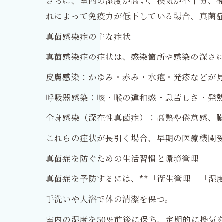
さらに、室内の湿度が高い、換気が不十分、
れによって免疫力が低下している場合、真菌
真菌感染症の主な症状
真菌感染症の症状は、感染箇所や感染の深さ
皮膚感染：かゆみ・赤み・水疱・発疹などが
呼吸器感染：咳・喉の違和感・息苦しさ・発
全身感染（深在性真菌症）：高熱や倦怠感、
これらの症状が長引く場合、早期の医療機関
真菌症を防ぐための生活習慣と環境管理
真菌症を予防するには、**「衛生管理」「湿
手洗いや入浴で体の清潔を保つ。
室内の湿度を50％前後に保ち、定期的に換気